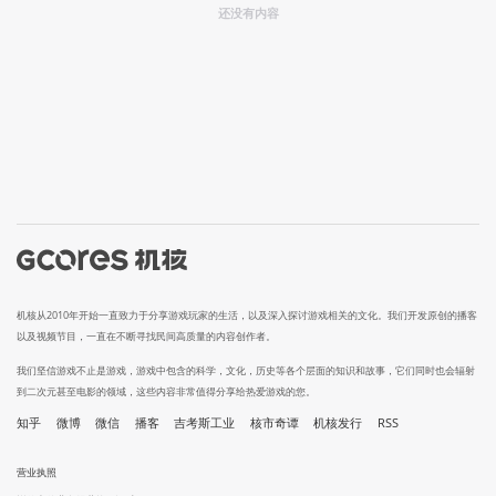
还没有内容
机核从2010年开始一直致力于分享游戏玩家的生活，以及深入探讨游戏相关的文化。我们开发原创的播客
以及视频节目，一直在不断寻找民间高质量的内容创作者。
我们坚信游戏不止是游戏，游戏中包含的科学，文化，历史等各个层面的知识和故事，它们同时也会辐射
到二次元甚至电影的领域，这些内容非常值得分享给热爱游戏的您。
知乎
微博
微信
播客
吉考斯工业
核市奇谭
机核发行
RSS
营业执照