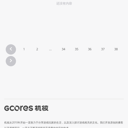
还没有内容
1
2
...
34
35
36
37
38
机核从2010年开始一直致力于分享游戏玩家的生活，以及深入探讨游戏相关的文化。我们开发原创的播客
以及视频节目，一直在不断寻找民间高质量的内容创作者。