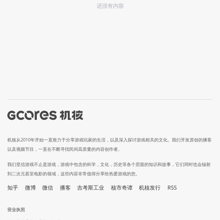
还没有内容
机核从2010年开始一直致力于分享游戏玩家的生活，以及深入探讨游戏相关的文化。我们开发原创的播客
以及视频节目，一直在不断寻找民间高质量的内容创作者。
我们坚信游戏不止是游戏，游戏中包含的科学，文化，历史等各个层面的知识和故事，它们同时也会辐射
到二次元甚至电影的领域，这些内容非常值得分享给热爱游戏的您。
知乎
微博
微信
播客
吉考斯工业
核市奇谭
机核发行
RSS
营业执照