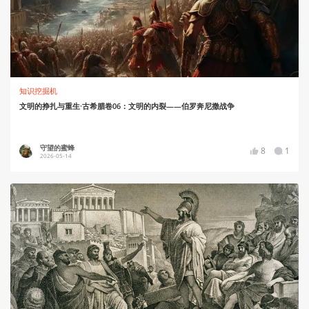
知识挖掘机
文明的挣扎与重生·古希腊卷06：文明的内裂——伯罗奔尼撒战争
守望的蜜蜂
8
1
2026-05-14