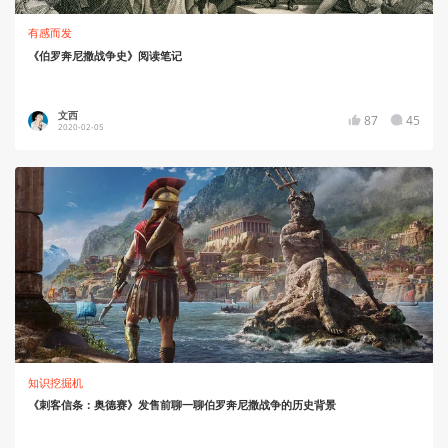
有感而发
《伯罗奔尼撒战争史》阅读笔记
文西
87
45
2020-02-05
知识挖掘机
《刺客信条：奥德赛》发售前聊一聊伯罗奔尼撒战争的历史背景