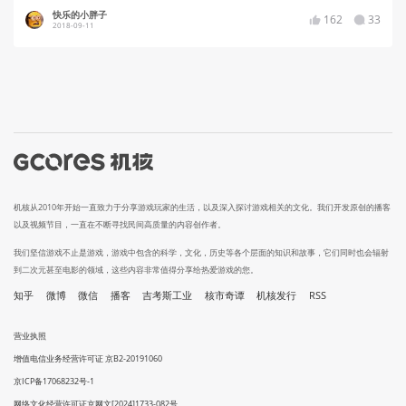
快乐的小胖子
162
33
2018-09-11
机核从2010年开始一直致力于分享游戏玩家的生活，以及深入探讨游戏相关的文化。我们开发原创的播客
以及视频节目，一直在不断寻找民间高质量的内容创作者。
我们坚信游戏不止是游戏，游戏中包含的科学，文化，历史等各个层面的知识和故事，它们同时也会辐射
到二次元甚至电影的领域，这些内容非常值得分享给热爱游戏的您。
知乎
微博
微信
播客
吉考斯工业
核市奇谭
机核发行
RSS
营业执照
增值电信业务经营许可证 京B2-20191060
京ICP备17068232号-1
网络文化经营许可证京网文[2024]1733-082号