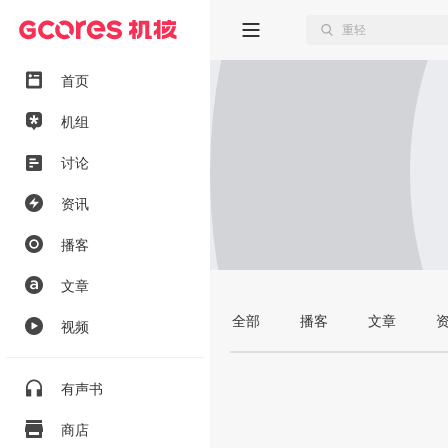
首页
机组
讨论
资讯
播客
文章
全部
播客
文章
视频
有声书
商店