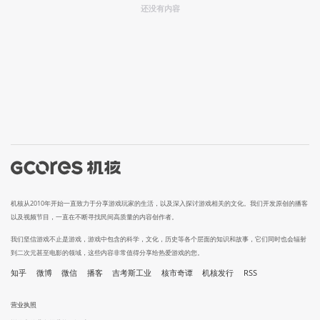
还没有内容
机核从2010年开始一直致力于分享游戏玩家的生活，以及深入探讨游戏相关的文化。我们开发原创的播客
以及视频节目，一直在不断寻找民间高质量的内容创作者。
我们坚信游戏不止是游戏，游戏中包含的科学，文化，历史等各个层面的知识和故事，它们同时也会辐射
到二次元甚至电影的领域，这些内容非常值得分享给热爱游戏的您。
知乎
微博
微信
播客
吉考斯工业
核市奇谭
机核发行
RSS
营业执照