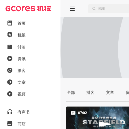
首页
机组
讨论
资讯
播客
文章
全部
播客
文章
视频
有声书
07:02
商店