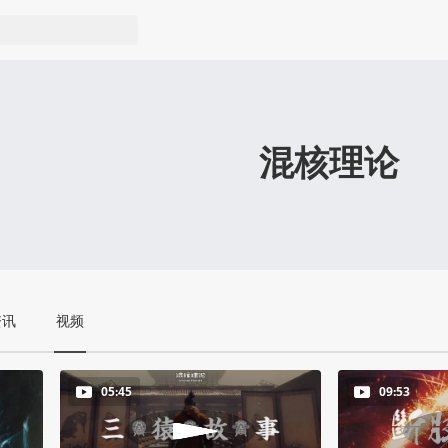
混核理论
资讯
视频
05:45
09:53