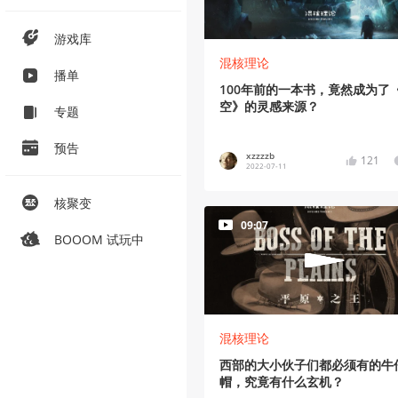
游戏库
混核理论
播单
100年前的一本书，竟然成为了
空》的灵感来源？
专题
预告
xzzzzb
121
2022-07-11
核聚变
09:07
BOOOM 试玩中
混核理论
西部的大小伙子们都必须有的牛
帽，究竟有什么玄机？