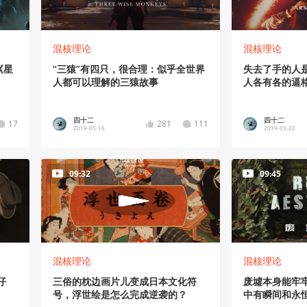
混核理论
混核理论
《星
“三猿”有四只，很合理：似乎全世界
失去了手的人
人都可以理解的三猿故事
人各有各的逼
四十二
四十二
17
281
111
2019-05-16
2019-03-22
09:32
09:45
混核理论
混核理论
仔
三俗的枕边画片儿变成日本文化符
废墟本身能牢
号，浮世绘是怎么完成逆袭的？
中有瞬间和永