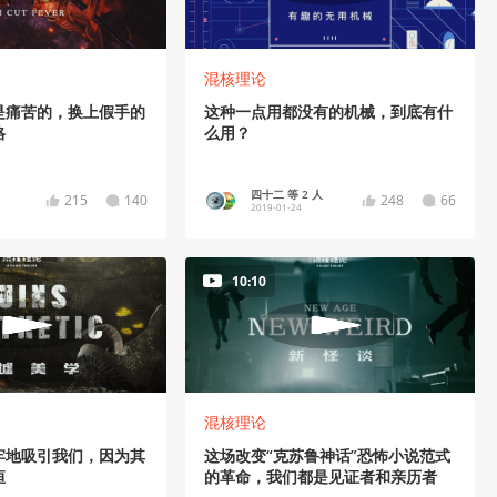
混核理论
是痛苦的，换上假手的
这种一点用都没有的机械，到底有什
格
么用？
四十二 等 2 人
215
140
248
66
2019-01-24
10:10
混核理论
牢地吸引我们，因为其
这场改变“克苏鲁神话”恐怖小说范式
恒
的革命，我们都是见证者和亲历者