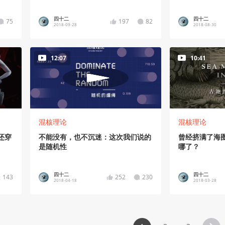
四十二
四十二
75
197
82
2018-09-28
2018-08-30
12:07
10:41
混核理论
混核理论
还穿
不能没有，也不沉迷：这次我们说的
曾经挤满了海
是随机性
哪了？
四十二
四十二
143
252
230
2018-04-18
2018-03-28