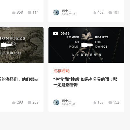
四十二
358
114
463
191
2018-07-19
09:16
混核理论
图的海怪们，他们都去
“色情”和“性感”如果有分界的话，那
一定是钢管舞
四十二
293
202
153
152
2018-03-07