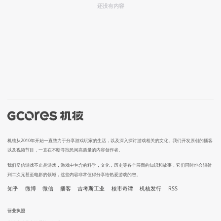
还没有内容
机核从2010年开始一直致力于分享游戏玩家的生活，以及深入探讨游戏相关的文化。我们开发原创的播客
以及视频节目，一直在不断寻找民间高质量的内容创作者。
我们坚信游戏不止是游戏，游戏中包含的科学，文化，历史等各个层面的知识和故事，它们同时也会辐射
到二次元甚至电影的领域，这些内容非常值得分享给热爱游戏的您。
知乎
微博
微信
播客
吉考斯工业
核市奇谭
机核发行
RSS
营业执照