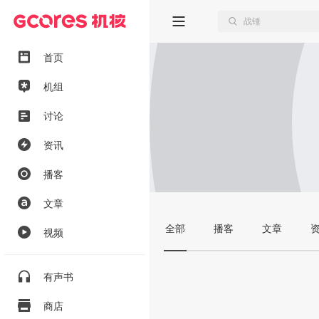
首页
机组
讨论
资讯
播客
文章
全部
播客
文章
视频
有声书
商店