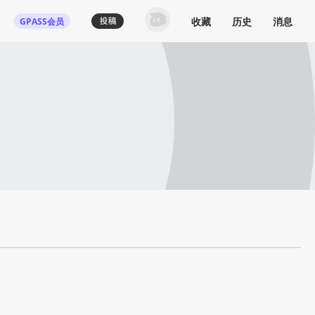
收藏
历史
消息
GPASS会员
登录机核你可以：
下载收藏播客节目
多端历史播放同步
发布内容动态/评论
关注喜欢的创作者
登录 / 注册