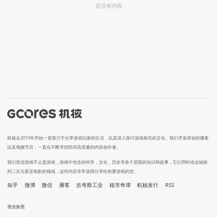
还没有内容
机核从2010年开始一直致力于分享游戏玩家的生活，以及深入探讨游戏相关的文化。我们开发原创的播客
以及视频节目，一直在不断寻找民间高质量的内容创作者。
我们坚信游戏不止是游戏，游戏中包含的科学，文化，历史等各个层面的知识和故事，它们同时也会辐射
到二次元甚至电影的领域，这些内容非常值得分享给热爱游戏的您。
知乎
微博
微信
播客
吉考斯工业
核市奇谭
机核发行
RSS
营业执照