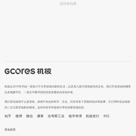
还没有内容
机核从2010年开始一直致力于分享游戏玩家的生活，以及深入探讨游戏相关的文化。我们开发原创的播客
以及视频节目，一直在不断寻找民间高质量的内容创作者。
我们坚信游戏不止是游戏，游戏中包含的科学，文化，历史等各个层面的知识和故事，它们同时也会辐射
到二次元甚至电影的领域，这些内容非常值得分享给热爱游戏的您。
知乎
微博
微信
播客
吉考斯工业
核市奇谭
机核发行
RSS
营业执照