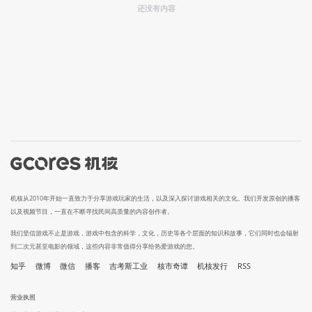
还没有内容
机核从2010年开始一直致力于分享游戏玩家的生活，以及深入探讨游戏相关的文化。我们开发原创的播客
以及视频节目，一直在不断寻找民间高质量的内容创作者。
我们坚信游戏不止是游戏，游戏中包含的科学，文化，历史等各个层面的知识和故事，它们同时也会辐射
到二次元甚至电影的领域，这些内容非常值得分享给热爱游戏的您。
知乎
微博
微信
播客
吉考斯工业
核市奇谭
机核发行
RSS
营业执照