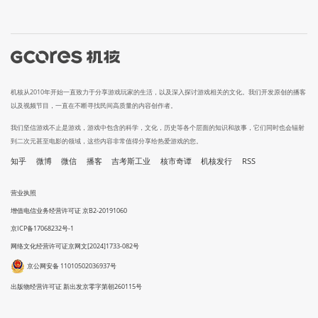
机核从2010年开始一直致力于分享游戏玩家的生活，以及深入探讨游戏相关的文化。我们开发原创的播客
以及视频节目，一直在不断寻找民间高质量的内容创作者。
我们坚信游戏不止是游戏，游戏中包含的科学，文化，历史等各个层面的知识和故事，它们同时也会辐射
到二次元甚至电影的领域，这些内容非常值得分享给热爱游戏的您。
知乎
微博
微信
播客
吉考斯工业
核市奇谭
机核发行
RSS
营业执照
增值电信业务经营许可证 京B2-20191060
京ICP备17068232号-1
网络文化经营许可证京网文[2024]1733-082号
京公网安备 11010502036937号
出版物经营许可证 新出发京零字第朝260115号