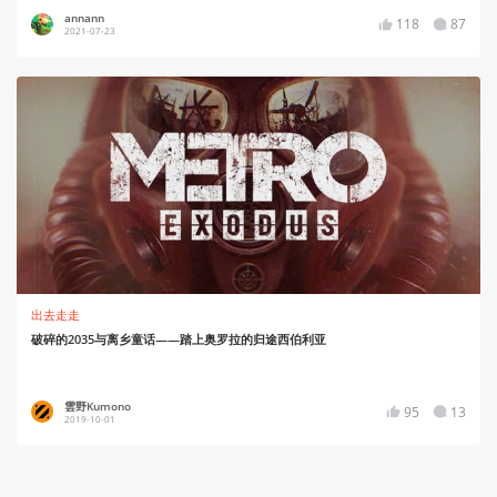
annann
118
87
2021-07-23
出去走走
破碎的2035与离乡童话——踏上奥罗拉的归途西伯利亚
雲野Kumono
95
13
2019-10-01