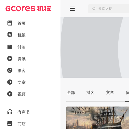
首页
机组
讨论
资讯
播客
文章
全部
播客
文章
视频
有声书
商店