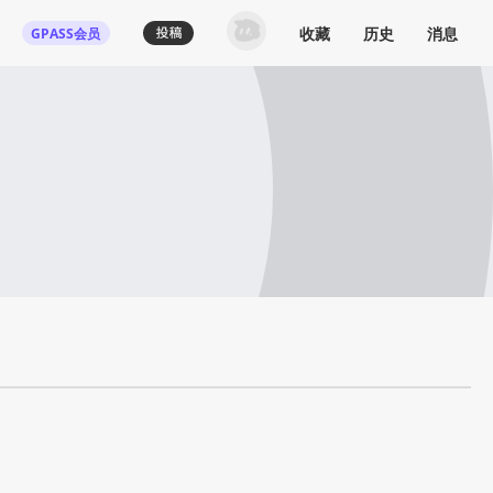
收藏
历史
消息
GPASS会员