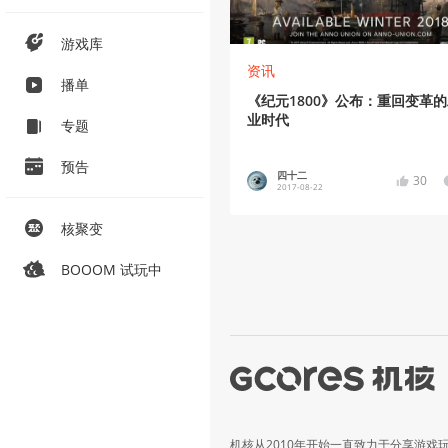
游戏库
资讯
播单
《纪元1800》公布：重回变革
业时代
专题
预告
四十二
30
2017-08-22
核聚变
BOOOM 试玩中
机核从2010年开始一直致力于分享游戏