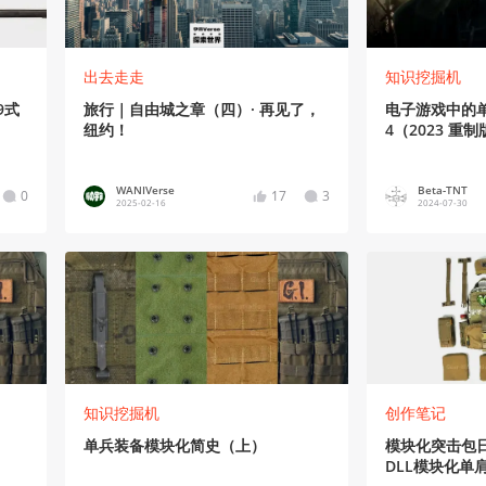
出去走走
知识挖掘机
9式
旅行｜自由城之章（四）· 再见了，
电子游戏中的
纽约！
4（2023 重制
WANIVerse
Beta-TNT
0
17
3
2025-02-16
2024-07-30
知识挖掘机
创作笔记
单兵装备模块化简史（上）
模块化突击包
DLL模块化单