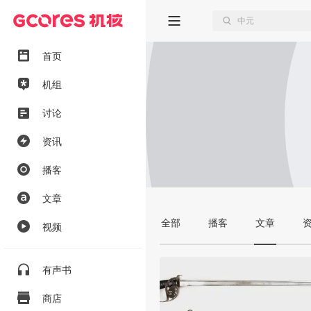
首页
机组
讨论
资讯
播客
文章
全部
播客
文章
视频
有声书
商店