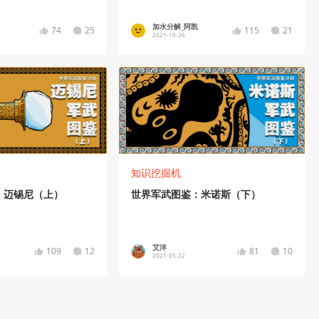
加水分解_阿凯
74
25
115
21
2021-10-26
知识挖掘机
：迈锡尼（上）
世界军武图鉴：米诺斯（下）
艾洋
109
12
81
10
2021-05-22