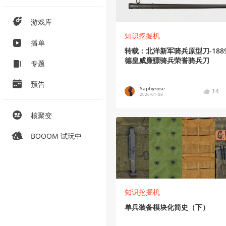
游戏库
知识挖掘机
播单
转载：北洋新军骑兵原型刀-188
德皇威廉骠骑兵荣誉骑兵刀
专题
预告
Saphyrose
14
2026-01-08
核聚变
BOOOM 试玩中
知识挖掘机
单兵装备模块化简史（下）