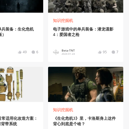
知识挖掘机
单兵装备：生化危机
电子游戏中的单兵装备：潜龙谍影
版）
4：爱国者之枪
Beta-TNT
49
6
95
7
2024-01-24
知识挖掘机
日常适用化改造方案：
《生化危机3》里，卡洛斯身上这件
肩背带系统
背心到底是个啥？