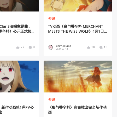
资讯
＆ClariS演唱主题曲，
TV动画《狼与香辛料 MERCHANT
香辛料》公开正式预
MEETS THE WISE WOLF》4月1日
开播
Chimekuma
27
8
38
13
2024-03-12
资讯
新作动画第1弹PV公
《狼与香辛料》宣布推出完全新作动
出
画