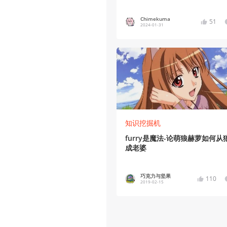
Chimekuma
51
2024-01-31
知识挖掘机
furry是魔法-论萌狼赫萝如何从
成老婆
巧克力与坚果
110
2019-02-15