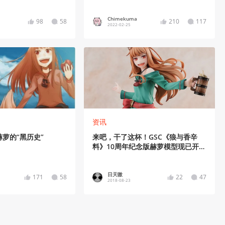
Chimekuma
98
58
210
117
2022-02-25
资讯
萝的“黑历史”
来吧，干了这杯！GSC《狼与香辛
料》10周年纪念版赫萝模型现已开启
预订
日天嗷
171
58
22
47
2018-08-23