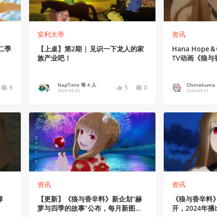
安利大帝
资讯
二季
【上桌】第2期 | 见识一下龙人的家
Hana Hope
族产业吧！
TV动画《狼与
告
NapTime 等 4 人
Chimekuma
9
5
0
2024-08-25
2024-03-21
资讯
资讯
弹
【更新】《狼与香辛料》新企划“赫
《狼与香辛料》
萝与四季的故事”公布，每月新图放
开，2024年播