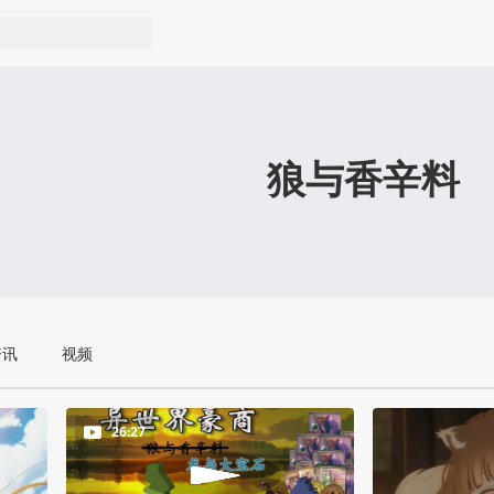
狼与香辛料
资讯
视频
26:27