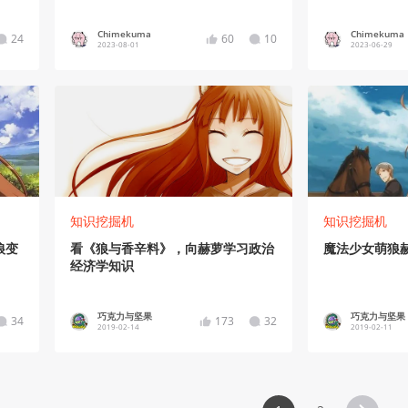
送
Chimekuma
Chimekuma
24
60
10
2023-08-01
2023-06-29
知识挖掘机
知识挖掘机
狼变
看《狼与香辛料》，向赫萝学习政治
魔法少女萌狼赫
经济学知识
巧克力与坚果
巧克力与坚果
34
173
32
2019-02-14
2019-02-11