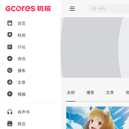
首页
机组
讨论
资讯
播客
文章
全部
播客
文章
视频
有声书
商店