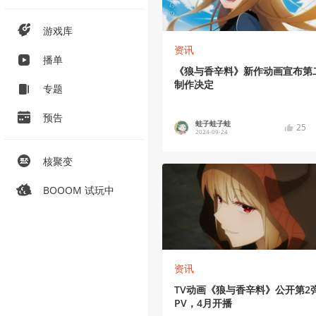
游戏库
资讯
播单
《狼与香辛料》新作动画宣布第
制作决定
专题
预告
蛙子蛙子蛙
25
2024-09-24
核聚变
BOOOM 试玩中
资讯
TV动画《狼与香辛料》公开第2
PV，4月开播