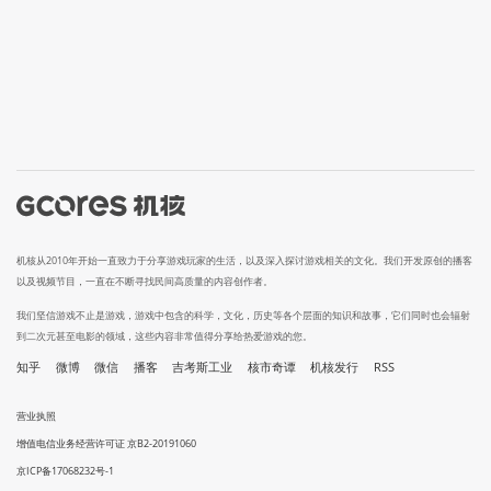
机核从2010年开始一直致力于分享游戏玩家的生活，以及深入探讨游戏相关的文化。我们开发原创的播客
以及视频节目，一直在不断寻找民间高质量的内容创作者。
我们坚信游戏不止是游戏，游戏中包含的科学，文化，历史等各个层面的知识和故事，它们同时也会辐射
到二次元甚至电影的领域，这些内容非常值得分享给热爱游戏的您。
知乎
微博
微信
播客
吉考斯工业
核市奇谭
机核发行
RSS
营业执照
增值电信业务经营许可证 京B2-20191060
京ICP备17068232号-1