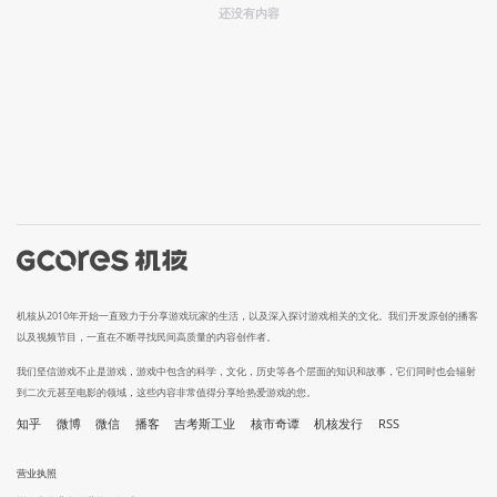
还没有内容
机核从2010年开始一直致力于分享游戏玩家的生活，以及深入探讨游戏相关的文化。我们开发原创的播客
以及视频节目，一直在不断寻找民间高质量的内容创作者。
我们坚信游戏不止是游戏，游戏中包含的科学，文化，历史等各个层面的知识和故事，它们同时也会辐射
到二次元甚至电影的领域，这些内容非常值得分享给热爱游戏的您。
知乎
微博
微信
播客
吉考斯工业
核市奇谭
机核发行
RSS
营业执照