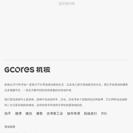
还没有内容
机核从2010年开始一直致力于分享游戏玩家的生活，以及深入探讨游戏相关的文化。我们开发原创的播客
以及视频节目，一直在不断寻找民间高质量的内容创作者。
我们坚信游戏不止是游戏，游戏中包含的科学，文化，历史等各个层面的知识和故事，它们同时也会辐射
到二次元甚至电影的领域，这些内容非常值得分享给热爱游戏的您。
知乎
微博
微信
播客
吉考斯工业
核市奇谭
机核发行
RSS
营业执照