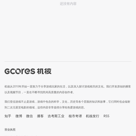
还没有内容
机核从2010年开始一直致力于分享游戏玩家的生活，以及深入探讨游戏相关的文化。我们开发原创的播客
以及视频节目，一直在不断寻找民间高质量的内容创作者。
我们坚信游戏不止是游戏，游戏中包含的科学，文化，历史等各个层面的知识和故事，它们同时也会辐射
到二次元甚至电影的领域，这些内容非常值得分享给热爱游戏的您。
知乎
微博
微信
播客
吉考斯工业
核市奇谭
机核发行
RSS
营业执照