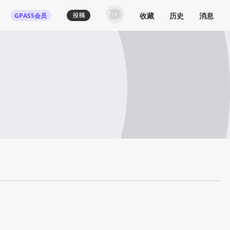
收藏
历史
消息
GPASS会员