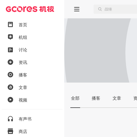
首页
机组
讨论
资讯
播客
文章
全部
播客
文章
视频
有声书
商店