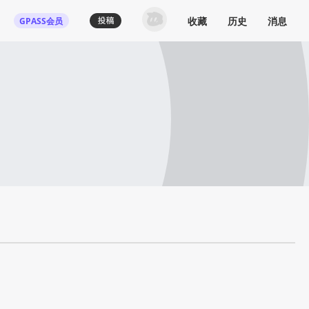
收藏
历史
消息
GPASS会员