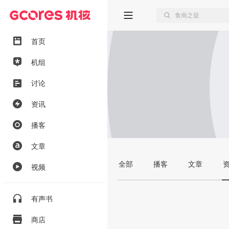
首页
机组
讨论
资讯
播客
文章
全部
播客
文章
视频
有声书
商店