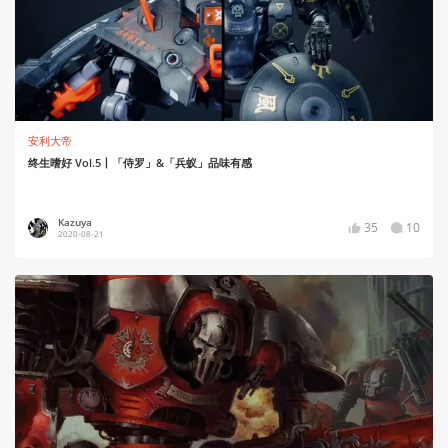
安利大帝
终生嗜好 Vol.5丨「侍罗」&「兵蚁」品味有感
Kazuya
35
10
2020-08-21