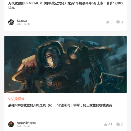
万代收藏部HI-METAL R《机甲战记龙骑》龙骑1号机改今年5月上市！售价19,800
日元
Kazuya
5
8
2021-04-30
知识挖掘机
战锤40K机械教的开拓之剑（6）：守望者与十字军，骑士家族的机械铁骑
纳尔西斯•考尔
41
2
2021-04-06