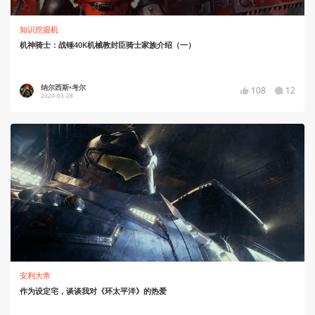
知识挖掘机
机神骑士：战锤40K机械教封臣骑士家族介绍（一）
纳尔西斯•考尔
108
12
2020-03-28
安利大帝
作为设定宅，谈谈我对《环太平洋》的热爱