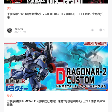
资讯
千值练版1/12《机甲创世纪》VR-038L BARTLEY (HOUQUET ET ROSE专用机)公
布
Kazuya
5
1
2021-11-09
资讯
万代收藏部HI-METAL R《机甲战记龙骑》龙骑2号机改明年1月上市！售价19,800
日元