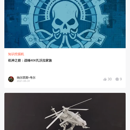
知识挖掘机
机神之箭：战锤40K扎沃拉家族
纳尔西斯•考尔
30
9
2021-05-31