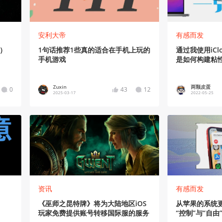
安利大帝
有感而发
戏）
1句话推荐1些真的适合在手机上玩的
通过我使用iC
手机游戏
是如何构建粘
Zuxin
两颗皮蛋
0
43
12
2025-03-17
2022-05-25
资讯
有感而发
《巫师之昆特牌》将为大陆地区iOS
从苹果的系统
玩家免费提供账号转移国际服的服务
“控制”与“自由