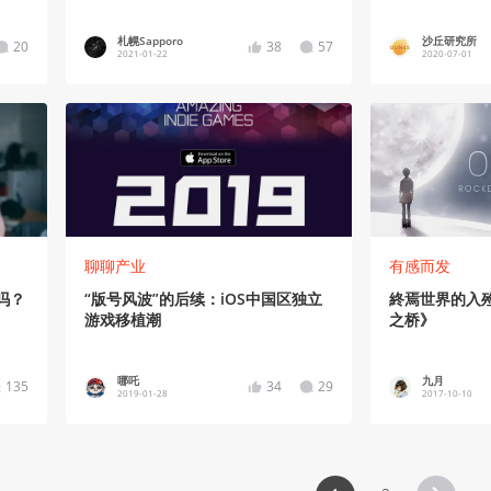
札幌Sapporo
沙丘研究所
20
38
57
2021-01-22
2020-07-01
聊聊产业
有感而发
吗？
“版号风波”的后续：iOS中国区独立
終焉世界的入殓
游戏移植潮
之桥》
哪吒
九月
135
34
29
2019-01-28
2017-10-10