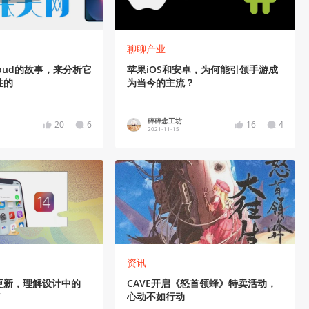
聊聊产业
loud的故事，来分析它
苹果iOS和安卓，为何能引领手游成
性的
为当今的主流？
碎碎念工坊
20
6
16
4
2021-11-15
资讯
更新，理解设计中的
CAVE开启《怒首领蜂》特卖活动，
”
心动不如行动