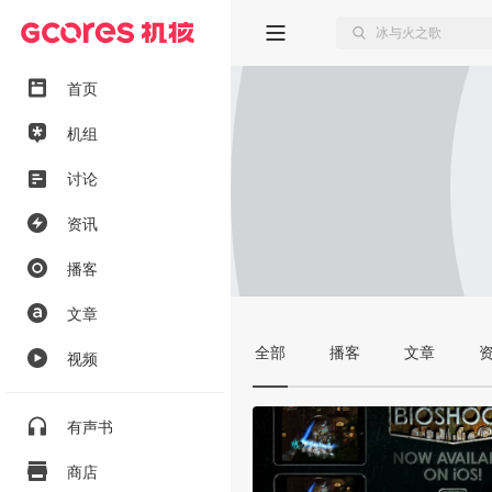
首页
机组
讨论
资讯
播客
文章
全部
播客
文章
视频
有声书
商店