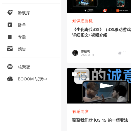
游戏库
知识挖掘机
播单
《生化奇兵iOS》（iOS移动游
详细图文+视频介绍
专题
预告
陈贻琪
11
2025-08-16
核聚变
09:36
BOOOM 试玩中
有感而发
聊聊我们对 iOS 15 的一些看法