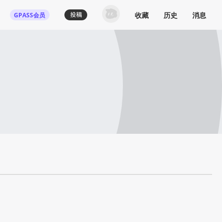
收藏
历史
消息
GPASS会员