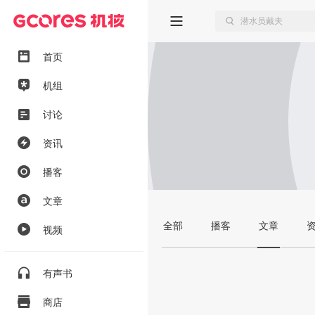
首页
机组
讨论
资讯
播客
文章
全部
播客
文章
视频
有声书
商店