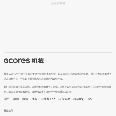
还没有内容
机核从2010年开始一直致力于分享游戏玩家的生活，以及深入探讨游戏相关的文化。我们开发原创的播客
以及视频节目，一直在不断寻找民间高质量的内容创作者。
我们坚信游戏不止是游戏，游戏中包含的科学，文化，历史等各个层面的知识和故事，它们同时也会辐射
到二次元甚至电影的领域，这些内容非常值得分享给热爱游戏的您。
知乎
微博
微信
播客
吉考斯工业
核市奇谭
机核发行
RSS
营业执照