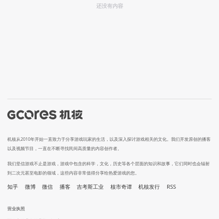
还没有内容
机核从2010年开始一直致力于分享游戏玩家的生活，以及深入探讨游戏相关的文化。我们开发原创的播客
以及视频节目，一直在不断寻找民间高质量的内容创作者。
我们坚信游戏不止是游戏，游戏中包含的科学，文化，历史等各个层面的知识和故事，它们同时也会辐射
到二次元甚至电影的领域，这些内容非常值得分享给热爱游戏的您。
知乎
微博
微信
播客
吉考斯工业
核市奇谭
机核发行
RSS
营业执照