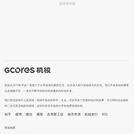
还没有内容
机核从2010年开始一直致力于分享游戏玩家的生活，以及深入探讨游戏相关的文化。我们开发原创的播客
以及视频节目，一直在不断寻找民间高质量的内容创作者。
我们坚信游戏不止是游戏，游戏中包含的科学，文化，历史等各个层面的知识和故事，它们同时也会辐射
到二次元甚至电影的领域，这些内容非常值得分享给热爱游戏的您。
知乎
微博
微信
播客
吉考斯工业
核市奇谭
机核发行
RSS
营业执照