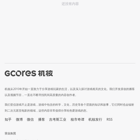
还没有内容
机核从2010年开始一直致力于分享游戏玩家的生活，以及深入探讨游戏相关的文化。我们开发原创的播客
以及视频节目，一直在不断寻找民间高质量的内容创作者。
我们坚信游戏不止是游戏，游戏中包含的科学，文化，历史等各个层面的知识和故事，它们同时也会辐射
到二次元甚至电影的领域，这些内容非常值得分享给热爱游戏的您。
知乎
微博
微信
播客
吉考斯工业
核市奇谭
机核发行
RSS
营业执照