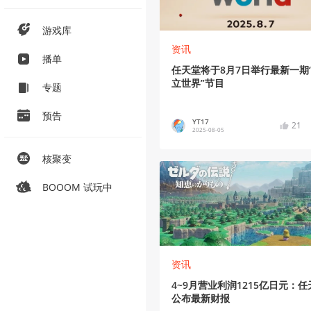
游戏库
资讯
播单
任天堂将于8月7日举行最新一期
立世界”节目
专题
预告
YT17
21
2025-08-05
核聚变
BOOOM 试玩中
资讯
4~9月营业利润1215亿日元：任
公布最新财报