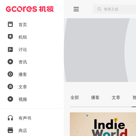
首页
机组
讨论
资讯
播客
文章
全部
播客
文章
视频
有声书
商店