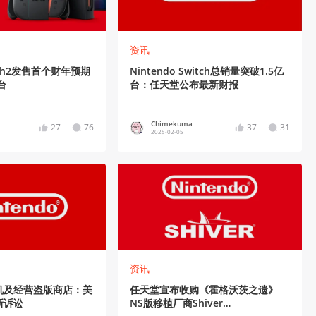
资讯
ch2发售首个财年预期
Nintendo Switch总销量突破1.5亿
台
台：任天堂公布最新财报
Chimekuma
27
76
37
31
2025-02-05
资讯
机及经营盗版商店：美
任天堂宣布收购《霍格沃茨之遗》
新诉讼
NS版移植厂商Shiver