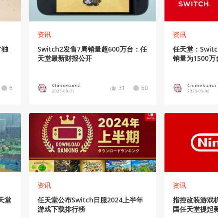
资讯
资讯
“独
Switch2发售7周销量超600万台：任
任天堂：Swit
天堂最新财报公开
销量为1500万
Chimekuma
Chimekuma
6
31
50
2025-08-01
2025-05-08
资讯
资讯
天堂
任天堂公布Switch日服2024上半年
指控改装游戏
游戏下载排行榜
国任天堂提起