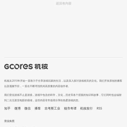
还没有内容
机核从2010年开始一直致力于分享游戏玩家的生活，以及深入探讨游戏相关的文化。我们开发原创的播客
以及视频节目，一直在不断寻找民间高质量的内容创作者。
我们坚信游戏不止是游戏，游戏中包含的科学，文化，历史等各个层面的知识和故事，它们同时也会辐射
到二次元甚至电影的领域，这些内容非常值得分享给热爱游戏的您。
知乎
微博
微信
播客
吉考斯工业
核市奇谭
机核发行
RSS
营业执照