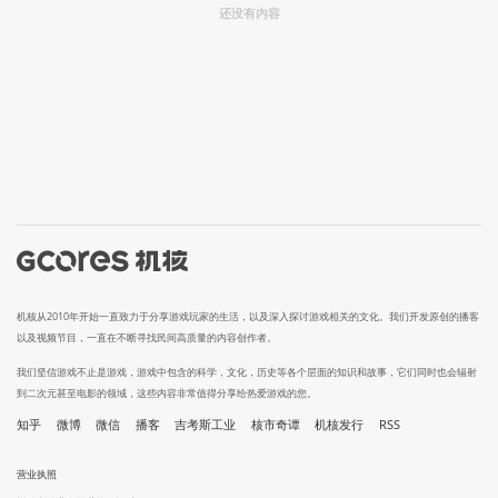
还没有内容
机核从2010年开始一直致力于分享游戏玩家的生活，以及深入探讨游戏相关的文化。我们开发原创的播客
以及视频节目，一直在不断寻找民间高质量的内容创作者。
我们坚信游戏不止是游戏，游戏中包含的科学，文化，历史等各个层面的知识和故事，它们同时也会辐射
到二次元甚至电影的领域，这些内容非常值得分享给热爱游戏的您。
知乎
微博
微信
播客
吉考斯工业
核市奇谭
机核发行
RSS
营业执照