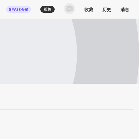
收藏
历史
消息
GPASS会员