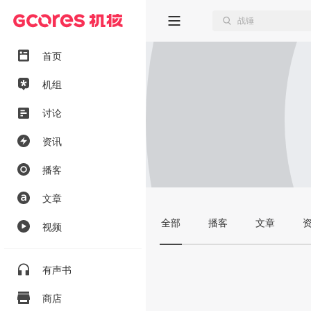
首页
机组
讨论
资讯
播客
文章
全部
播客
文章
视频
有声书
商店