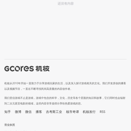
还没有内容
机核从2010年开始一直致力于分享游戏玩家的生活，以及深入探讨游戏相关的文化。我们开发原创的播客
以及视频节目，一直在不断寻找民间高质量的内容创作者。
我们坚信游戏不止是游戏，游戏中包含的科学，文化，历史等各个层面的知识和故事，它们同时也会辐射
到二次元甚至电影的领域，这些内容非常值得分享给热爱游戏的您。
知乎
微博
微信
播客
吉考斯工业
核市奇谭
机核发行
RSS
营业执照