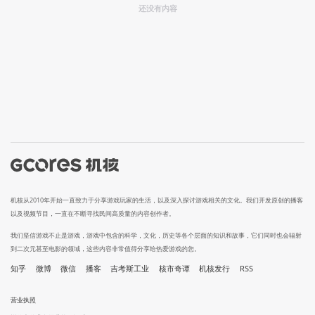
还没有内容
机核从2010年开始一直致力于分享游戏玩家的生活，以及深入探讨游戏相关的文化。我们开发原创的播客
以及视频节目，一直在不断寻找民间高质量的内容创作者。
我们坚信游戏不止是游戏，游戏中包含的科学，文化，历史等各个层面的知识和故事，它们同时也会辐射
到二次元甚至电影的领域，这些内容非常值得分享给热爱游戏的您。
知乎
微博
微信
播客
吉考斯工业
核市奇谭
机核发行
RSS
营业执照