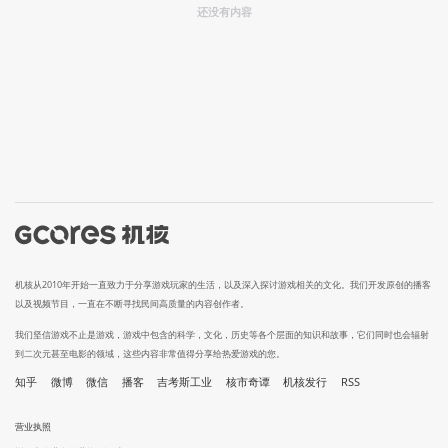
还没有内容
机核从2010年开始一直致力于分享游戏玩家的生活，以及深入探讨游戏相关的文化。我们开发原创的播客
以及视频节目，一直在不断寻找民间高质量的内容创作者。
我们坚信游戏不止是游戏，游戏中包含的科学，文化，历史等各个层面的知识和故事，它们同时也会辐射
到二次元甚至电影的领域，这些内容非常值得分享给热爱游戏的您。
知乎
微博
微信
播客
吉考斯工业
核市奇谭
机核发行
RSS
营业执照