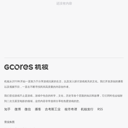
还没有内容
机核从2010年开始一直致力于分享游戏玩家的生活，以及深入探讨游戏相关的文化。我们开发原创的播客
以及视频节目，一直在不断寻找民间高质量的内容创作者。
我们坚信游戏不止是游戏，游戏中包含的科学，文化，历史等各个层面的知识和故事，它们同时也会辐射
到二次元甚至电影的领域，这些内容非常值得分享给热爱游戏的您。
知乎
微博
微信
播客
吉考斯工业
核市奇谭
机核发行
RSS
营业执照