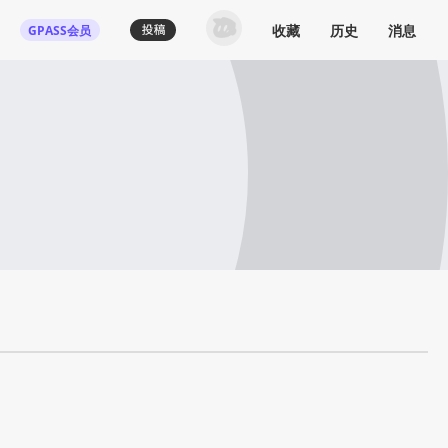
收藏
历史
消息
GPASS会员