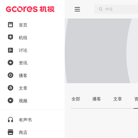
首页
机组
讨论
资讯
播客
文章
全部
播客
文章
视频
有声书
商店