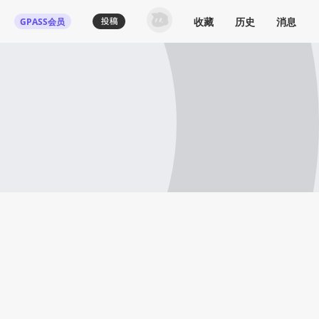
收藏
历史
消息
GPASS会员
登录机核你可以：
下载收藏播客节目
多端历史播放同步
发布内容动态/评论
关注喜欢的创作者
登录 / 注册