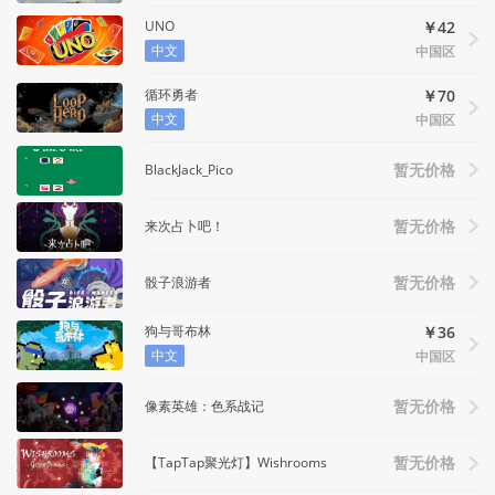
UNO
￥42
中文
中国区
循环勇者
￥70
中文
中国区
BlackJack_Pico
暂无价格
来次占卜吧！
暂无价格
骰子浪游者
暂无价格
狗与哥布林
￥36
中文
中国区
像素英雄：色系战记
暂无价格
【TapTap聚光灯】Wishrooms
暂无价格