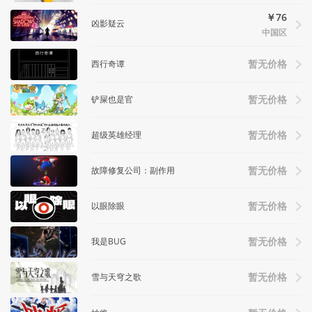
￥76
凶影疑云
中国区
西行奇谭
暂无价格
铲屎也是官
暂无价格
超级英雄经理
暂无价格
故障修复公司：副作用
暂无价格
以眼除眼
暂无价格
我是BUG
暂无价格
雪与天穹之歌
暂无价格