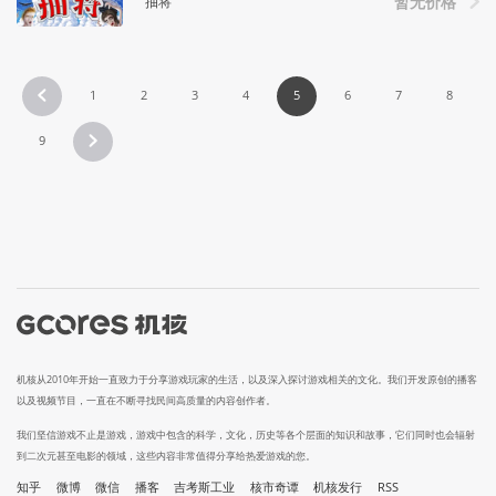
抽将
暂无价格
1
2
3
4
5
6
7
8
9
机核从2010年开始一直致力于分享游戏玩家的生活，以及深入探讨游戏相关的文化。我们开发原创的播客
以及视频节目，一直在不断寻找民间高质量的内容创作者。
我们坚信游戏不止是游戏，游戏中包含的科学，文化，历史等各个层面的知识和故事，它们同时也会辐射
到二次元甚至电影的领域，这些内容非常值得分享给热爱游戏的您。
知乎
微博
微信
播客
吉考斯工业
核市奇谭
机核发行
RSS