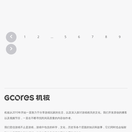
1
2
...
5
6
7
8
9
机核从2010年开始一直致力于分享游戏玩家的生活，以及深入探讨游戏相关的文化。我们开发原创的播客
以及视频节目，一直在不断寻找民间高质量的内容创作者。
我们坚信游戏不止是游戏，游戏中包含的科学，文化，历史等各个层面的知识和故事，它们同时也会辐射