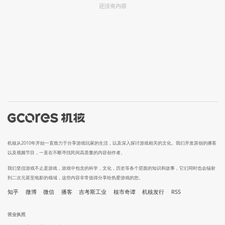
还没有内容
机核从2010年开始一直致力于分享游戏玩家的生活，以及深入探讨游戏相关的文化。我们开发原创的播客
以及视频节目，一直在不断寻找民间高质量的内容创作者。
我们坚信游戏不止是游戏，游戏中包含的科学，文化，历史等各个层面的知识和故事，它们同时也会辐射
到二次元甚至电影的领域，这些内容非常值得分享给热爱游戏的您。
知乎
微博
微信
播客
吉考斯工业
核市奇谭
机核发行
RSS
营业执照