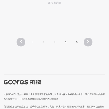
还没有内容
1
2
3
4
5
机核从2010年开始一直致力于分享游戏玩家的生活，以及深入探讨游戏相关的文化。我们开发原创的播客
以及视频节目，一直在不断寻找民间高质量的内容创作者。
我们坚信游戏不止是游戏，游戏中包含的科学，文化，历史等各个层面的知识和故事，它们同时也会辐射