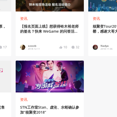
资讯
资讯
票，
【报名页面上线】想获得铃木裕老师
核聚变Tour2
的签名？快来 WeGame 的问答活动
罄，感谢大哥
抢名额吧
xzzzzb
Nadya
17
10
32
2018-12-11
2018-11-06
资讯
已售
STN工作室Stan、虚沧、水蛭确认参
加“核聚变2018”