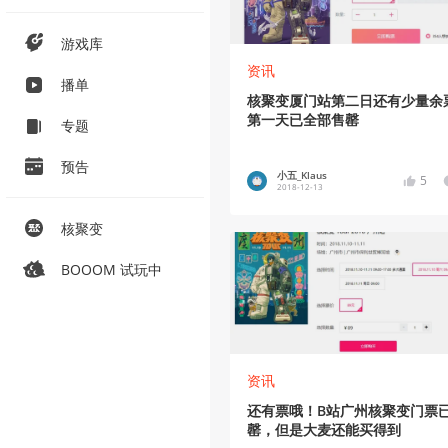
游戏库
资讯
播单
核聚变厦门站第二日还有少量余
第一天已全部售罄
专题
预告
小五_Klaus
5
2018-12-13
核聚变
BOOOM 试玩中
资讯
还有票哦！B站广州核聚变门票
罄，但是大麦还能买得到