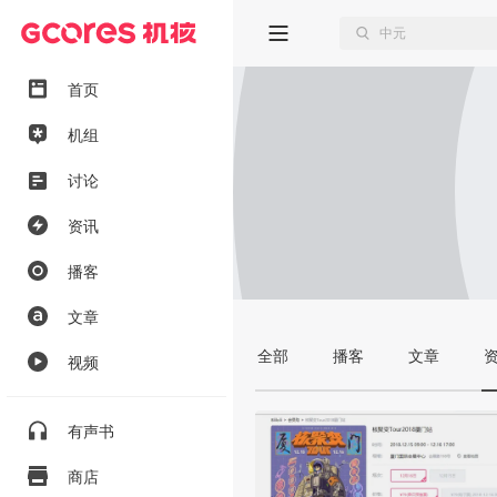
首页
机组
讨论
资讯
播客
文章
全部
播客
文章
视频
有声书
商店