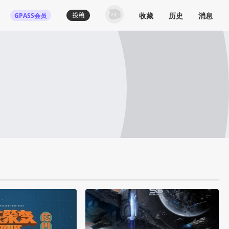
收藏
历史
消息
GPASS会员
登录机核你可以：
下载收藏播客节目
多端历史播放同步
发布内容动态/评论
关注喜欢的创作者
登录 / 注册