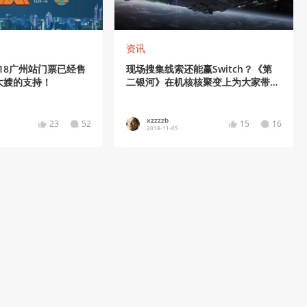
资讯
018广州站门票已经售
现场搜集线索还能赢Switch？《第
大嫂的支持！
二银河》在机核核聚变上为大家带来
了个寻宝活动
xzzzzb
23
52
15
16
2018-11-05