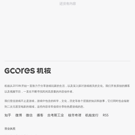
还没有内容
机核从2010年开始一直致力于分享游戏玩家的生活，以及深入探讨游戏相关的文化。我们开发原创的播客
以及视频节目，一直在不断寻找民间高质量的内容创作者。
我们坚信游戏不止是游戏，游戏中包含的科学，文化，历史等各个层面的知识和故事，它们同时也会辐射
到二次元甚至电影的领域，这些内容非常值得分享给热爱游戏的您。
知乎
微博
微信
播客
吉考斯工业
核市奇谭
机核发行
RSS
营业执照