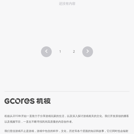
还没有内容
1
2
机核从2010年开始一直致力于分享游戏玩家的生活，以及深入探讨游戏相关的文化。我们开发原创的播客
以及视频节目，一直在不断寻找民间高质量的内容创作者。
我们坚信游戏不止是游戏，游戏中包含的科学，文化，历史等各个层面的知识和故事，它们同时也会辐射