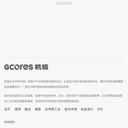
还没有内容
机核从2010年开始一直致力于分享游戏玩家的生活，以及深入探讨游戏相关的文化。我们开发原创的播客
以及视频节目，一直在不断寻找民间高质量的内容创作者。
我们坚信游戏不止是游戏，游戏中包含的科学，文化，历史等各个层面的知识和故事，它们同时也会辐射
到二次元甚至电影的领域，这些内容非常值得分享给热爱游戏的您。
知乎
微博
微信
播客
吉考斯工业
核市奇谭
机核发行
RSS
营业执照