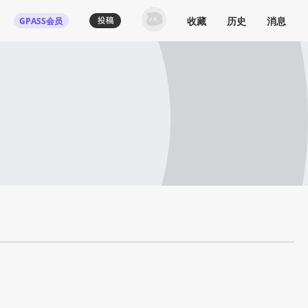
收藏
历史
消息
GPASS会员