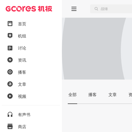
首页
机组
讨论
资讯
播客
文章
全部
播客
文章
视频
有声书
商店