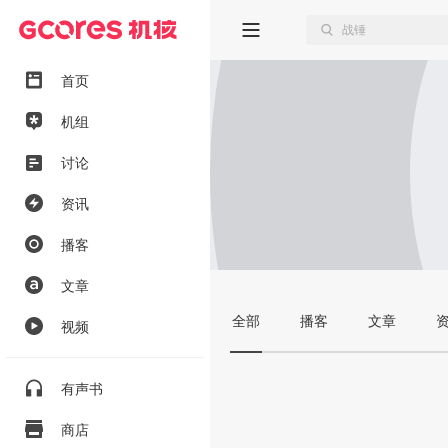
首页
机组
讨论
资讯
播客
文章
全部
播客
文章
视频
有声书
商店