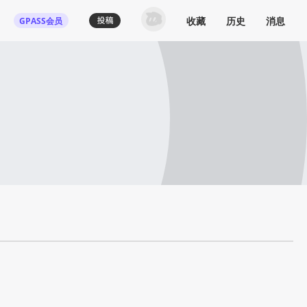
收藏
历史
消息
GPASS会员